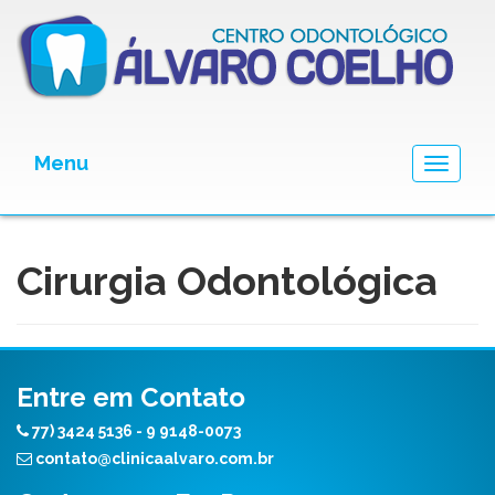
Menu
Toggle
navigat
Cirurgia Odontológica
Entre em Contato
77) 3424 5136 - 9 9148-0073
contato@clinicaalvaro.com.br